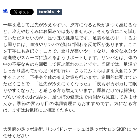
一年を通して足先が冷えやすい、夕方になると靴がきつく感じるな
ど、冷えやむくみにお悩みではありませんか。そんな方にこそ試し
ていただきたいのが、足つぼの健康法です。足裏や足の甲、くるぶ
し周りには、血液やリンパの流れに関わる反射区があります。ここ
を丁寧にもみほぐすことで、巡りが整いやすくなり、余分な水分や
老廃物がスムーズに流れるようサポートします。リンパとは、体の
中の不要なものを回収して運ぶ流れのことです。当店では、足湯で
しっかり温めてから足つぼを行い、さらにふくらはぎを入念にケア
することで、下半身全体の冷え対策を行います。定期的に受けてい
ただくことで、「足先が冷えにくくなった」「夜もポカポカして眠
りやすくなった」と感じる方も増えています。厚着だけでは解決し
づらい冷えのお悩みを、足つぼの健康法で内側から見直してみませ
んか。季節の変わり目の体調管理にもおすすめです。気になる方
は、まずはお気軽にご相談ください。
大阪府の足ツボ施術, リンパドレナージュは足ツボサロンSKIP.に お
任せください