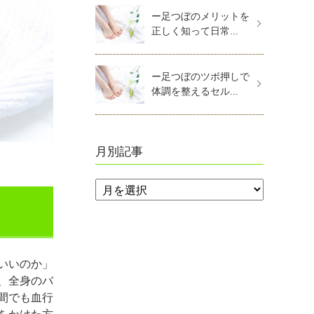
ー足つぼのメリットを
正しく知って日常...
ー足つぼのツボ押しで
体調を整えるセル...
月別記事
いいのか」
、全身のバ
間でも血行