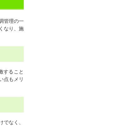
調管理の一
くなり、施
激すること
い点もメリ
けでなく、
。