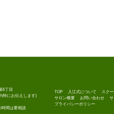
屋6丁目
TOP
入江式について
スクー
約時にお伝えします)
サロン概要
お問い合わせ
サ
プライバシーポリシー
他の時間は要相談