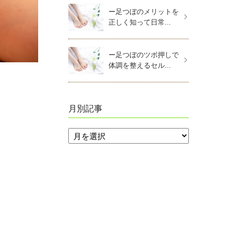
ー足つぼのメリットを
正しく知って日常...
ー足つぼのツボ押しで
体調を整えるセル...
月別記事