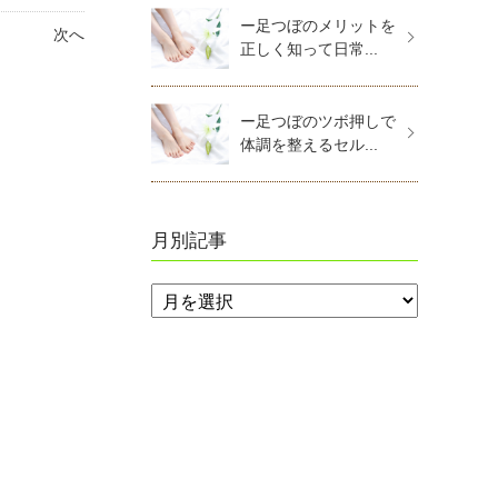
ー足つぼのメリットを
次へ
正しく知って日常...
ー足つぼのツボ押しで
体調を整えるセル...
月別記事