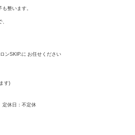
子も整います。
で、
ンSKIP.に お任せください
ます)
談 定休日：不定休