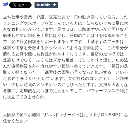
立ち仕事や営業、介護、販売などで一日中動き回っている方、また
ランニングやスポーツを楽しんでいる方は、知らないうちに足に大
きな負担がかかっています。足つぼは、土踏まずやかかと周りなど
酷使しやすい部分を丁寧にほぐし、筋肉のこわばりをゆるめること
で、足の疲労回復をサポートするケアです。土踏まずのアーチは、
体重や衝撃を分散するクッションのような役割を持ち、この部分が
疲れると膝や腰にも負担が出やすくなります。当店の足つぼでは、
足裏だけでなく、ふくらはぎから足首までしっかりと流し、ため込
んだ疲労物質を外へ流れやすい状態へ整えていきます。「翌日の足
取りが軽くなった」「練習後の回復が早くなった気がする」といっ
たお声も多くいただいています。大会前後のコンディション調整
や、忙しい時期のメンテナンスにもぴったりです。負担が大きくな
る前に、定期的な足つぼで足元をケアして、パフォーマンスの維持
に役立ててみませんか。
大阪府の足ツボ施術, リンパドレナージュは足ツボサロンSKIP.に お
任せください