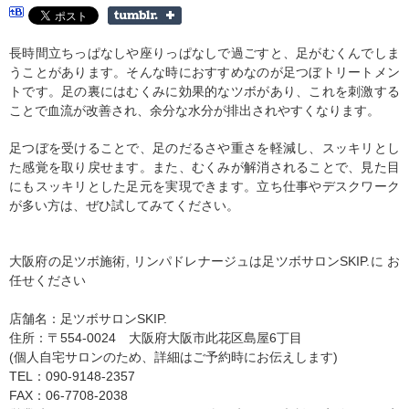
長時間立ちっぱなしや座りっぱなしで過ごすと、足がむくんでしま
うことがあります。そんな時におすすめなのが足つぼトリートメン
トです。足の裏にはむくみに効果的なツボがあり、これを刺激する
ことで血流が改善され、余分な水分が排出されやすくなります。
足つぼを受けることで、足のだるさや重さを軽減し、スッキリとし
た感覚を取り戻せます。また、むくみが解消されることで、見た目
にもスッキリとした足元を実現できます。立ち仕事やデスクワーク
が多い方は、ぜひ試してみてください。
大阪府の足ツボ施術, リンパドレナージュは足ツボサロンSKIP.に お
任せください
店舗名：足ツボサロンSKIP.
住所：〒554-0024 大阪府大阪市此花区島屋6丁目
(個人自宅サロンのため、詳細はご予約時にお伝えします)
TEL：090-9148-2357
FAX：06-7708-2038