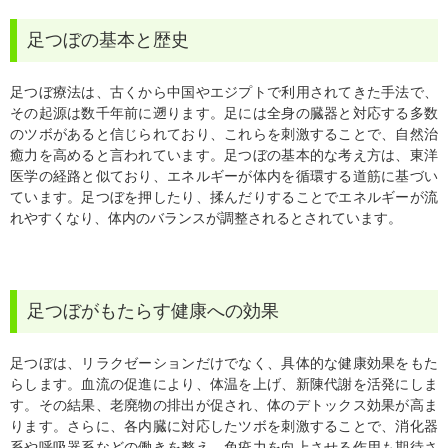
足つぼの基本と歴史
足つぼ療法は、古くから中国やエジプトで利用されてきた手法で、
その起源は数千年前に遡ります。足には全身の臓器と対応する多数
のツボがあると信じられており、これらを刺激することで、自然治
癒力を高めると言われています。足つぼの基本的な考え方は、東洋
医学の経路と似ており、エネルギーが体内を循環する道筋に基づい
ています。足つぼを押したり、揉んだりすることでエネルギーが流
れやすくなり、体内のバランスが調整されるとされています。
足つぼがもたらす健康への効果
足つぼは、リラクゼーションだけでなく、具体的な健康効果をもた
らします。血流の促進により、体温を上げ、新陳代謝を活発にしま
す。その結果、老廃物の排出が促され、体のデトックス効果が高ま
ります。さらに、各内臓に対応したツボを刺激することで、消化器
系や呼吸器系などの働きを整え、免疫力を向上させる作用も期待さ